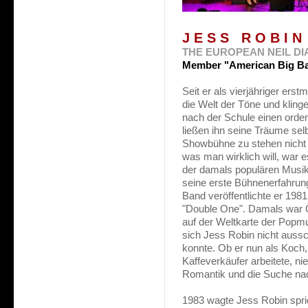
J E S S R O B I N
THE EUROPEAN NEIL D
Member "American Big Ba
Seit er als vierjähriger ers
die Welt der Töne und kling
nach der Schule einen orden
ließen ihn seine Träume sel
Showbühne zu stehen nicht m
was man wirklich will, war 
der damals populären Musik
seine erste Bühnenerfahrung 
Band veröffentlichte er 1981
"Double One". Damals war Ö
auf der Weltkarte der Popm
sich Jess Robin nicht auss
konnte. Ob er nun als Koch,
Kaffeverkäufer arbeitete, n
Romantik und die Suche nac
1983 wagte Jess Robin spri