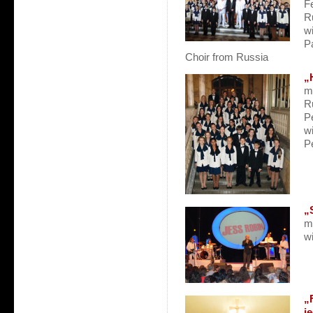
F
R
wi
P
Choir from Russia
„
m
R
P
w
P
„
m
w
„
j