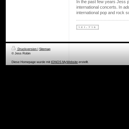
In the past few years Jess 
international concerts. In ad
international pop and rock s
Druckversion
|
Sitemap
© Jess Robin
Diese Homepage wurde mit
IONOS MyWebsite
erstellt.