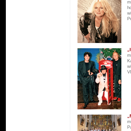
m
h
wi
P
„
m
K
w
V
„
m
P