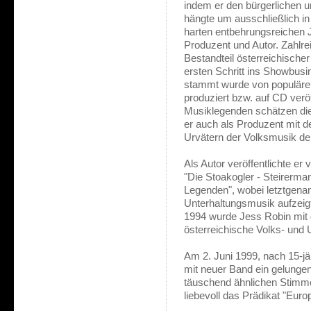
indem er den bürgerlichen 
hängte um ausschließlich i
harten entbehrungsreichen 
Produzent und Autor. Zahlr
Bestandteil österreichische
ersten Schritt ins Showbusi
stammt wurde von populäre
produziert bzw. auf CD veröf
Musiklegenden schätzen die
er auch als Produzent mit d
Urvätern der Volksmusik d
Als Autor veröffentlichte er
"Die Stoakogler - Steirerma
Legenden", wobei letztgenan
Unterhaltungsmusik aufzeig
1994 wurde Jess Robin mit 
österreichische Volks- und
Am 2. Juni 1999, nach 15-jäh
mit neuer Band ein gelunge
täuschend ähnlichen Stimme
liebevoll das Prädikat "Eur