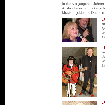
In den vergangenen Jahren 
Ausland seinen musikalisch
Musikprojekte und Duette m
„
m
Gl
wi
Gl
„
m
J
w
L
„