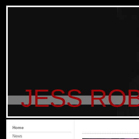
JESS ROB
Home
News