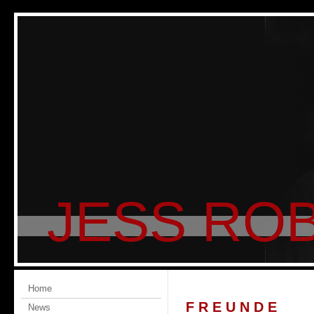
JESS ROB
Home
F R E U N D E
News