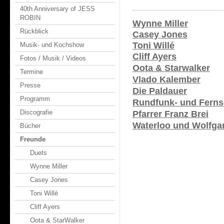
40th Anniversary of JESS
ROBIN
Wynne Miller
Rückblick
Casey Jones
Toni Willé
Musik- und Kochshow
Cliff Ayers
Fotos / Musik / Videos
Oota & Starwalker
Termine
Vlado Kalember
Presse
Die Paldauer
Programm
Rundfunk- und Ferns
Discografie
Pfarrer Franz Brei
Waterloo und Wolfgan
Bücher
Freunde
Duets
Wynne Miller
Casey Jones
Toni Willè
Cliff Ayers
Oota & StarWalker