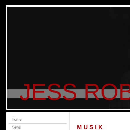
JESS ROB
Home
M U S I K
News